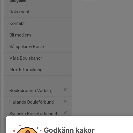
Bildgalleri
Dokument
Kontakt
Bli medlem
Så spelar vi Boule
Våra Boulebanor
Idrottsförsäkring
Boulodromen Varberg
Hallands Bouleförbund
Svenska Bouleförbundet
Godkänn kakor