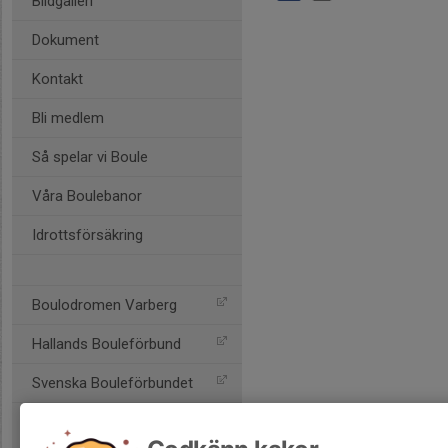
Bildgalleri
Dokument
Kontakt
Bli medlem
Så spelar vi Boule
Våra Boulebanor
Idrottsförsäkring
Boulodromen Varberg
Hallands Bouleförbund
Svenska Bouleförbundet