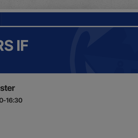
S IF
ster
00-16:30