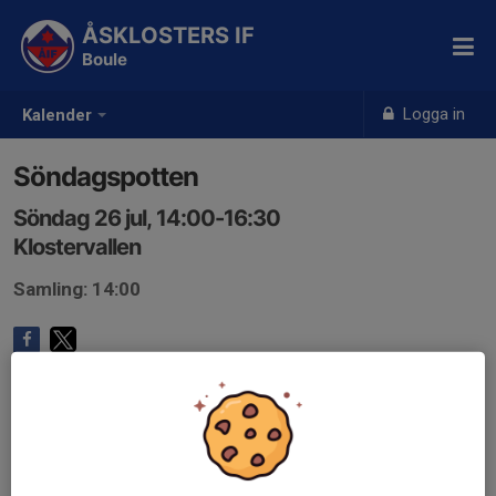
ÅSKLOSTERS IF
Boule
Logga in
Kalender
Söndagspotten
Söndag 26 jul, 14:00-16:30
Klostervallen
Samling: 14:00