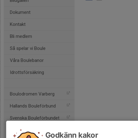
Bildgalleri
Dokument
Kontakt
Bli medlem
Så spelar vi Boule
Våra Boulebanor
Idrottsförsäkring
Boulodromen Varberg
Hallands Bouleförbund
Svenska Bouleförbundet
Godkänn kakor