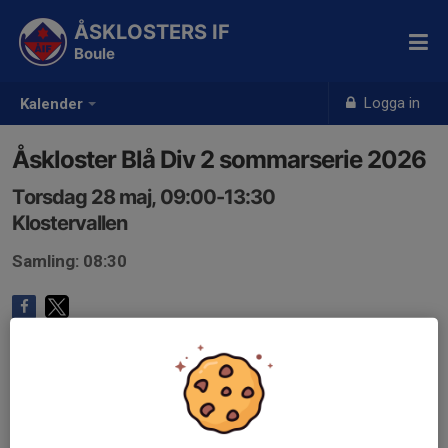
ÅSKLOSTERS IF
Boule
Logga in
Kalender
Åskloster Blå Div 2 sommarserie 2026
Torsdag 28 maj, 09:00-13:30
Klostervallen
Samling: 08:30