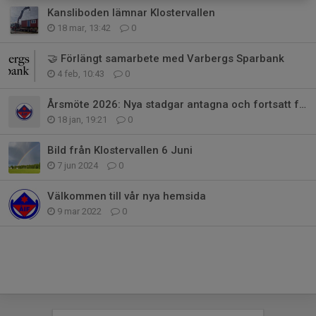
Kansliboden lämnar Klostervallen
18 mar, 13:42
0
🤝 Förlängt samarbete med Varbergs Sparbank
4 feb, 10:43
0
Årsmöte 2026: Nya stadgar antagna och fortsatt förtroende för styrelsen
18 jan, 19:21
0
Bild från Klostervallen 6 Juni
7 jun 2024
0
Välkommen till vår nya hemsida
9 mar 2022
0