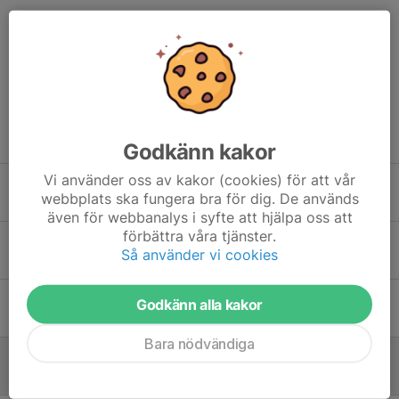
Kommentarer
Tidigare nyheter
Godkänn kakor
Vi använder oss av kakor (cookies) för att vår
Prova på dag - Tennis
webbplats ska fungera bra för dig. De används
7 jun, 09:51
0
även för webbanalys i syfte att hjälpa oss att
förbättra våra tjänster.
⚽ Vill du bidra med något meningsfullt?
Så använder vi cookies
5 apr, 13:37
0
Fixardag på Klostervallen
Godkänn alla kakor
5 apr, 12:53
0
Bara nödvändiga
Skadegörelse på Klostervallen – Åsklosters IF behöver er hjälp
25 mar, 15:30
0