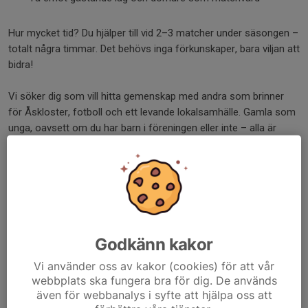
Hur mycket tid? Du hjälper till vid 2–3 matcher under säsongen –
totalt några timmar. Det behövs inga förkunskaper, bara viljan att
bidra!
Vi söker dig som vill hitta gemenskap med andra som brinner
för Åskloster, fotboll och ett levande lokalsamhälle. Gamla som
unga, oavsett om du har barn i föreningen eller inte – alla är
välkomna!
Anmäl ditt intresse på
detta formulär
eller kontakta Thomas
på 0701628782
Dela nyhet
Godkänn kakor
Vi använder oss av kakor (cookies) för att vår
webbplats ska fungera bra för dig. De används
Kommentarer
även för webbanalys i syfte att hjälpa oss att