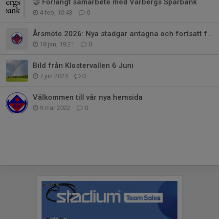
🤝 Förlängt samarbete med Varbergs Sparbank
4 feb, 10:43
0
Årsmöte 2026: Nya stadgar antagna och fortsatt förtroende för styrelsen
18 jan, 19:21
0
Bild från Klostervallen 6 Juni
7 jun 2024
0
Välkommen till vår nya hemsida
9 mar 2022
0