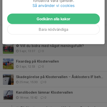
förbättra våra tjänster.
Så använder vi cookies
Tidigare nyheter
Godkänn alla kakor
Bara nödvändiga
Prova på dag - Tennis
7 jun, 09:51
0
⚽ Vill du bidra med något meningsfullt?
5 apr, 13:37
0
Fixardag på Klostervallen
5 apr, 12:53
0
Skadegörelse på Klostervallen – Åsklosters IF behöver er hjälp
25 mar, 15:30
0
Kansliboden lämnar Klostervallen
18 mar, 13:42
0