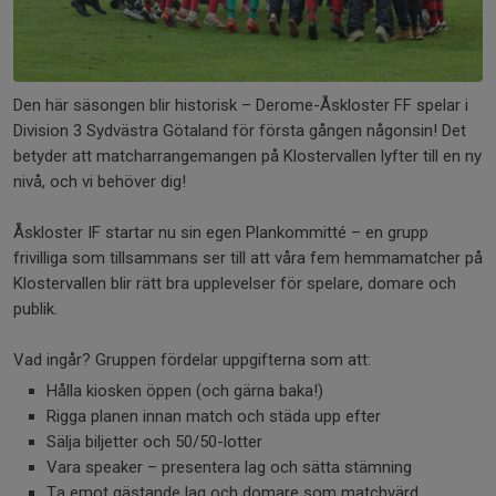
Den här säsongen blir historisk – Derome-Åskloster FF spelar i
Division 3 Sydvästra Götaland för första gången någonsin! Det
betyder att matcharrangemangen på Klostervallen lyfter till en ny
nivå, och vi behöver dig!
Åskloster IF startar nu sin egen Plankommitté – en grupp
frivilliga som tillsammans ser till att våra fem hemmamatcher på
Klostervallen blir rätt bra upplevelser för spelare, domare och
publik.
Vad ingår? Gruppen fördelar uppgifterna som att:
Hålla kiosken öppen (och gärna baka!)
Rigga planen innan match och städa upp efter
Sälja biljetter och 50/50-lotter
Vara speaker – presentera lag och sätta stämning
Ta emot gästande lag och domare som matchvärd