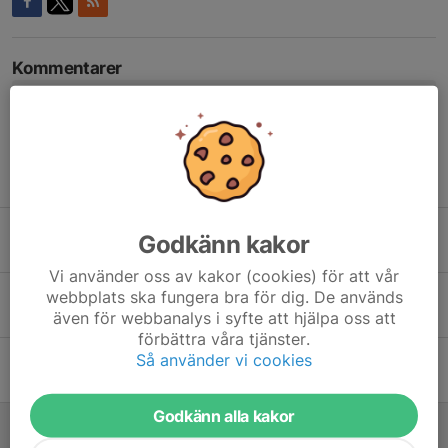
Kommentarer
Tidigare nyheter
Söndagspotten är tillbaka – premiär söndag 3 maj!
Godkänn kakor
3 maj, 09:49
0
Vi använder oss av kakor (cookies) för att vår
Klubbshop Föreningskläder
webbplats ska fungera bra för dig. De används
även för webbanalys i syfte att hjälpa oss att
8 apr, 19:30
1
förbättra våra tjänster.
Så använder vi cookies
Kallelse till årsmöte
26 jan, 22:20
6
Godkänn alla kakor
Aktivt 2025 för ÅIF Boule
22 jan, 13:20
0