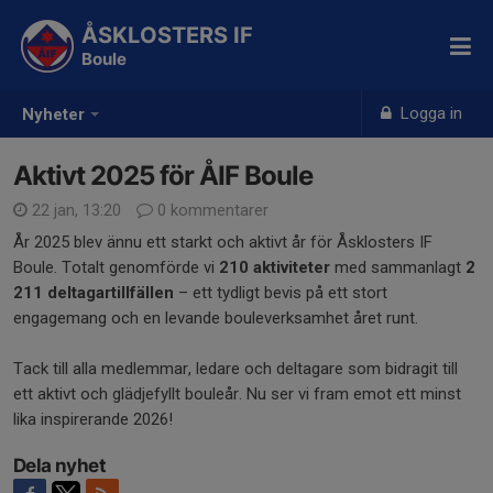
ÅSKLOSTERS IF
Boule
Logga in
Nyheter
Aktivt 2025 för ÅIF Boule
22 jan, 13:20
0 kommentarer
År 2025 blev ännu ett starkt och aktivt år för Åsklosters IF
Boule. Totalt genomförde vi
210 aktiviteter
med sammanlagt
2
211 deltagartillfällen
– ett tydligt bevis på ett stort
engagemang och en levande bouleverksamhet året runt.
Tack till alla medlemmar, ledare och deltagare som bidragit till
ett aktivt och glädjefyllt bouleår. Nu ser vi fram emot ett minst
lika inspirerande 2026!
Dela nyhet