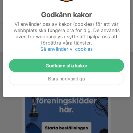
Vi vattnar banan vid behov mellan 21-22 och är du den förste
som kommer efter tidigare bevattning så häng uppslangar på
Godkänn kakor
avsedda slanghållare och ställ undan spridarna.
Vi använder oss av kakor (cookies) för att vår
webbplats ska fungera bra för dig. De används
även för webbanalys i syfte att hjälpa oss att
förbättra våra tjänster.
Så använder vi cookies
Godkänn alla kakor
Bara nödvändiga