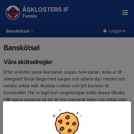
ÅSKLOSTERS IF
Tennis
Logga in
Banskötsel
Banskötsel
Våra skötselregler
Efter avslutat spela ska banan sopas, hela banan, ända ut till
stängslet! Börja längs med sargen och arbeta dig i mindre och
mindre cirklar inåt. Avsluta i mitten och lyft borsten till
borststället. Har ni tagit bort singelstolpar ställs dessa tillbaka.
Håll gärna soparna så att de inte passerar linjer i rät vinkel utan
lite snett, då undviker du att borste hoppar till, vilket på sikt
skapar gropar vid sidan om linjerna. Efter sopning borstas linjer
med linjeborstarna, undvik att borsta utanför linjerna.