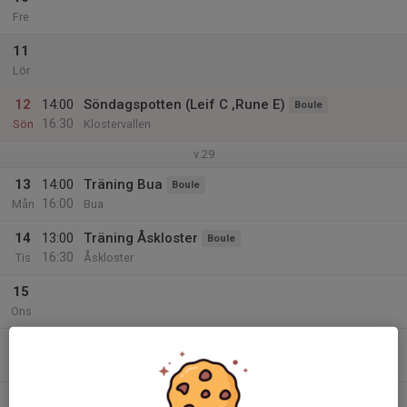
Fre
11
Lör
12
14:00
Söndagspotten (Leif C ,Rune E)
Boule
16:30
Sön
Klostervallen
v.29
13
14:00
Träning Bua
Boule
16:00
Mån
Bua
14
13:00
Träning Åskloster
Boule
16:30
Tis
Åskloster
15
Ons
16
Tor
17
09:00
Falkenberg sommarserie
Boule