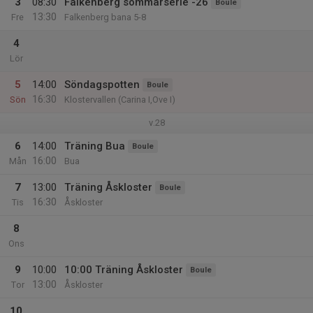
3
08:30
Falkenberg sommarserie -26
Boule
13:30
Fre
Falkenberg bana 5-8
4
Lör
5
14:00
Söndagspotten
Boule
16:30
Sön
Klostervallen (Carina I,Ove I)
v.28
6
14:00
Träning Bua
Boule
16:00
Mån
Bua
7
13:00
Träning Åskloster
Boule
16:30
Tis
Åskloster
8
Ons
9
10:00
10:00 Träning Åskloster
Boule
13:00
Tor
Åskloster
10