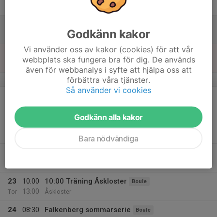
14:00
Fre
Åskloster
18
Godkänn kakor
Lör
Vi använder oss av kakor (cookies) för att vår
19
14:00
Söndagspotten (Kajsa O,Risto O)
Boule
webbplats ska fungera bra för dig. De används
16:30
Sön
Klostervallen
även för webbanalys i syfte att hjälpa oss att
förbättra våra tjänster.
v.30
Så använder vi cookies
20
14:00
Träning Bua
Boule
16:00
Mån
Bua
Godkänn alla kakor
21
13:00
Tävl. Lag Vit - Lag Blå , + kalas
Boule
17:30
Tis
Åskloster
Bara nödvändiga
22
Ons
23
10:00
10:00 Träning Åskloster
Boule
13:00
Tor
Åskloster
24
08:30
Falkenberg sommarserie
Boule