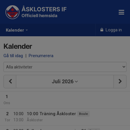
ÅSKLOSTERS IF
Officiell hemsida
Logga in
Kalender
Kalender
Gå till idag
|
Prenumerera
Juli 2026
1
Ons
2
10:00
10:00 Träning Åskloster
Boule
13:00
Tor
Åskloster