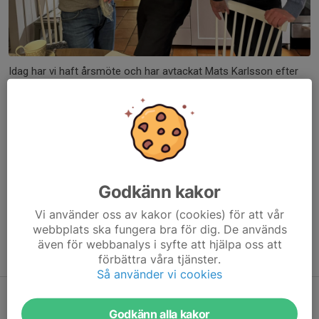
Idag har vi haft årsmöte och har avtackat Mats Karlsson efter
24 år som ordförande. Mats är dock kvar i styrelsen.
På påskafton kl 09 startar vi upp vårarbetet med banan inför
säsongen. Alla, medlemmar eller ej, är välkomna att bidra att
göra banan och omgivningen fin igen.
Dela nyhet
Godkänn kakor
Vi använder oss av kakor (cookies) för att vår
webbplats ska fungera bra för dig. De används
även för webbanalys i syfte att hjälpa oss att
Tidigare nyheter
förbättra våra tjänster.
Så använder vi cookies
Prova på dag Tennis
29 maj, 11:25
0
Godkänn alla kakor