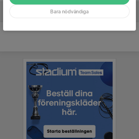
Årsmöte Tångaberg Tennisklubb
Bara nödvändiga
23 mar, 21:10
0