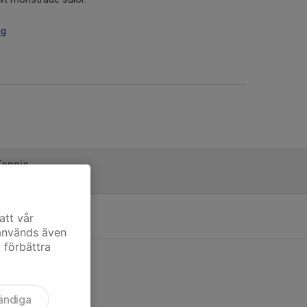
ng
Tennis
0
berg Tennisklubb
att vår
0
 används även
t förbättra
ändiga