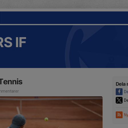
S IF
Tennis
Dela 
mmentarer
De
De
Ny