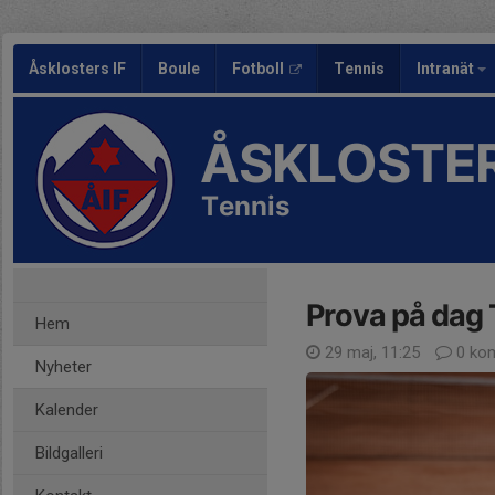
Åsklosters IF
Boule
Fotboll
Tennis
Intranät
ÅSKLOSTER
Tennis
Prova på dag 
Hem
29 maj, 11:25
0 ko
Nyheter
Kalender
Bildgalleri