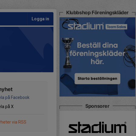
Klubbshop Föreningskläder
Logga in
nyhet
la på Facebook
Sponsorer
la på X
heter via RSS