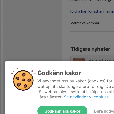
Klicka här för att anmälni
Värmt välkomna!
Tidigare nyheter
Prova på dag 
29 maj, 11:25
Godkänn kakor
Årsmöte Tånga
Vi använder oss av kakor (cookies) för 
23 mar, 21:10
webbplats ska fungera bra för dig. De
för webbanalys i syfte att hjälpa oss at
våra tjänster.
Så använder vi cookies
Godkänn alla kakor
Bara nödv